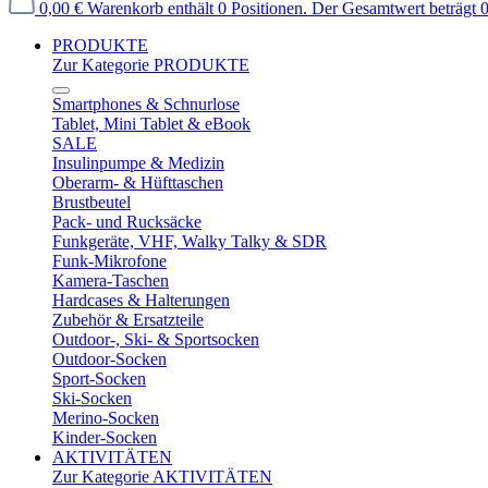
0,00 €
Warenkorb enthält 0 Positionen. Der Gesamtwert beträgt 0
PRODUKTE
Zur Kategorie PRODUKTE
Smartphones & Schnurlose
Tablet, Mini Tablet & eBook
SALE
Insulinpumpe & Medizin
Oberarm- & Hüfttaschen
Brustbeutel
Pack- und Rucksäcke
Funkgeräte, VHF, Walky Talky & SDR
Funk-Mikrofone
Kamera-Taschen
Hardcases & Halterungen
Zubehör & Ersatzteile
Outdoor-, Ski- & Sportsocken
Outdoor-Socken
Sport-Socken
Ski-Socken
Merino-Socken
Kinder-Socken
AKTIVITÄTEN
Zur Kategorie AKTIVITÄTEN