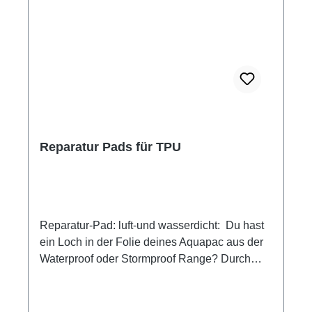
Reparatur Pads für TPU
Reparatur-Pad: luft-und wasserdicht: Du hast
ein Loch in der Folie deines Aquapac aus der
Waterproof oder Stormproof Range? Durch
einen Stoß, durch einen Schnitt? Halb so
schlimm, du kannst es jetzt reparieren! Nicht
nur für Aquapacs geeignet. Die Flicken sind