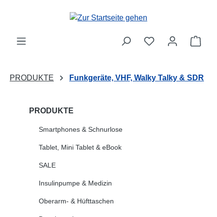
Zum Hauptinhalt springen
Ware
PRODUKTE
Funkgeräte, VHF, Walky Talky & SDR
PRODUKTE
Smartphones & Schnurlose
Tablet, Mini Tablet & eBook
SALE
Insulinpumpe & Medizin
Oberarm- & Hüfttaschen