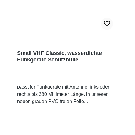
Small VHF Classic, wasserdichte
Funkgeräte Schutzhülle
passt für Funkgeräte mit Antenne links oder
rechts bis 330 Millimeter Länge. in unserer
neuen grauen PVC-freien Folie.
Klarsichtfenster vorn und hinten. Sie sprechen
und hören durch die Tasche. Empfang (auch
Bluetooth) und Bedienung sind durch die Folie
kein Problem. schwimmfähig mit