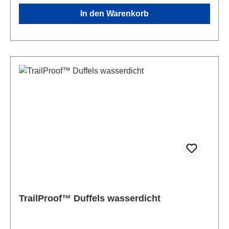
schwarz und orange.Abmessungen: Upano701: 40
In den Warenkorb
Liter Upano 703: 70 Liter Upano 705: 90 Liter
Unsere Kategorisierung: Wasserdicht: Die Taschen
der IPX6-Norm widerstehen kurzem Untertauchen
und schwimmen auf der Wasseroberfläche, ohne
das ihr Inhalt feucht wird. Sie sind geeignet für
Reisen, Wandern, Segeln, Paddeln, Raften oder
anderen Wassersportaktivitäten sowie allen
Aktivitäten rund um Strand und Meer oder Schnee
und Regen. Seit Jahren ist das Rollsystem ein
industrieller Standard, um Taschen wasserdicht zu
verschließen. Wir benutzen speziell gehärtete
Säume, um ein straffes Aufrollen zu gewährleisten.
Solange Sie den Verschluss dreimal rollen, kann
kein Wasser eindringen, Ihr Upano ist dann auch
gegen gelegentliches Eintauchen geschützt. Noch
TrailProof™ Duffels wasserdicht
ein Tipp: Je mehr Luft Sie einschließen können,
desto dichter hält das Rollsystem. Für
Unterwasseraktivitäten ist die Reisetasche nicht