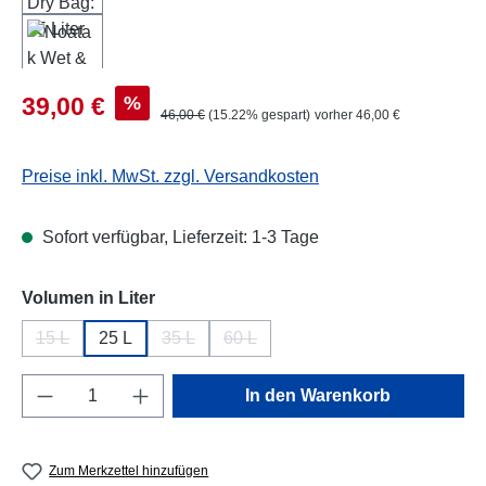
Verkaufspreis:
%
39,00 €
Regulärer Preis:
46,00 €
(15.22% gespart)
vorher 46,00 €
Preise inkl. MwSt. zzgl. Versandkosten
Sofort verfügbar, Lieferzeit: 1-3 Tage
auswählen
Volumen in Liter
15 L
25 L
35 L
60 L
(Diese Option ist zurzeit nicht verfügbar.)
(Diese Option ist zurzeit nicht verfügbar.)
(Diese Option ist zurzeit nicht verfüg
Produkt Anzahl: Gib den gewünschten Wert e
In den Warenkorb
Zum Merkzettel hinzufügen