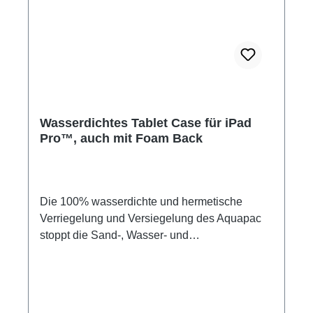
Wasserdichtes Tablet Case für iPad
Pro™, auch mit Foam Back
Die 100% wasserdichte und hermetische
Verriegelung und Versiegelung des Aquapac
stoppt die Sand-, Wasser- und
Schmutzattacken auf Ihr iPad Pro™* oder
Tablets vergleichbarer Größe anderer
Hersteller bis 12,9'' Bildschirmdiagonale. Die
Tasche ist wasserdicht, staubdicht und