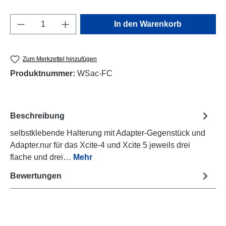
Produkt Anzahl: Gib den gewünschten Wert e
In den Warenkorb
Zum Merkzettel hinzufügen
Produktnummer:
WSac-FC
Beschreibung
selbstklebende Halterung mit Adapter-Gegenstück und
Adapter.nur für das Xcite-4 und Xcite 5 jeweils drei
flache und drei…
Mehr
Bewertungen