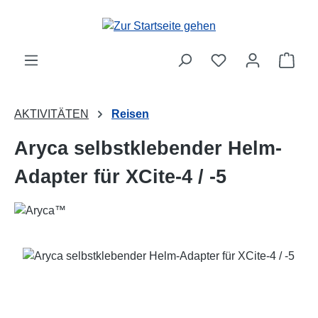
Zum Hauptinhalt springen
Ware
AKTIVITÄTEN
Reisen
Aryca selbstklebender Helm-
Adapter für XCite-4 / -5
Bildergalerie überspringen