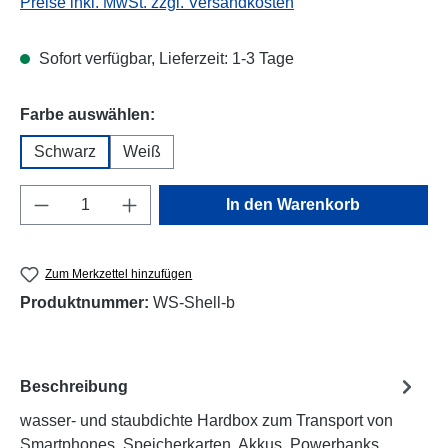
Preise inkl. MwSt. zzgl. Versandkosten
Sofort verfügbar, Lieferzeit: 1-3 Tage
auswählen
Farbe auswählen:
Schwarz
Weiß
Produkt Anzahl: Gib den gewünschten Wert e
In den Warenkorb
Zum Merkzettel hinzufügen
Produktnummer:
WS-Shell-b
Beschreibung
wasser- und staubdichte Hardbox zum Transport von
Smartphones, Speicherkarten, Akkus, Powerbanks,