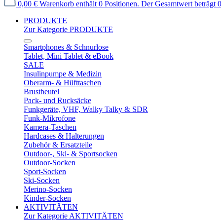
0,00 €
Warenkorb enthält 0 Positionen. Der Gesamtwert beträgt 0
PRODUKTE
Zur Kategorie PRODUKTE
Smartphones & Schnurlose
Tablet, Mini Tablet & eBook
SALE
Insulinpumpe & Medizin
Oberarm- & Hüfttaschen
Brustbeutel
Pack- und Rucksäcke
Funkgeräte, VHF, Walky Talky & SDR
Funk-Mikrofone
Kamera-Taschen
Hardcases & Halterungen
Zubehör & Ersatzteile
Outdoor-, Ski- & Sportsocken
Outdoor-Socken
Sport-Socken
Ski-Socken
Merino-Socken
Kinder-Socken
AKTIVITÄTEN
Zur Kategorie AKTIVITÄTEN