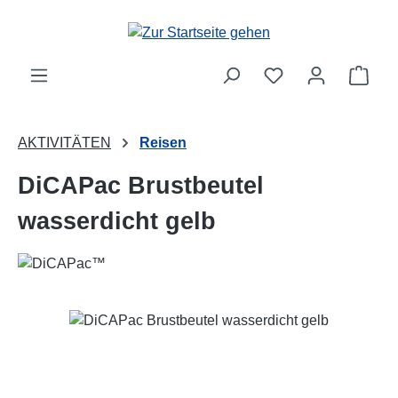
Zum Hauptinhalt springen
Ware
AKTIVITÄTEN
Reisen
DiCAPac Brustbeutel
wasserdicht gelb
Bildergalerie überspringen