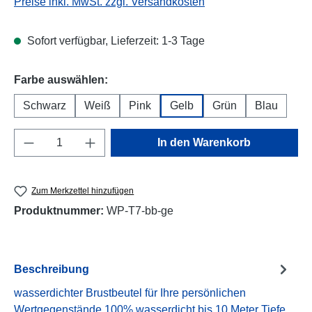
Preise inkl. MwSt. zzgl. Versandkosten
Sofort verfügbar, Lieferzeit: 1-3 Tage
auswählen
Farbe auswählen:
Schwarz
Weiß
Pink
Gelb
Grün
Blau
Produkt Anzahl: Gib den gewünschten Wert e
In den Warenkorb
Zum Merkzettel hinzufügen
Produktnummer:
WP-T7-bb-ge
Beschreibung
wasserdichter Brustbeutel für Ihre persönlichen
Wertgegenstände 100% wasserdicht bis 10 Meter Tiefe.