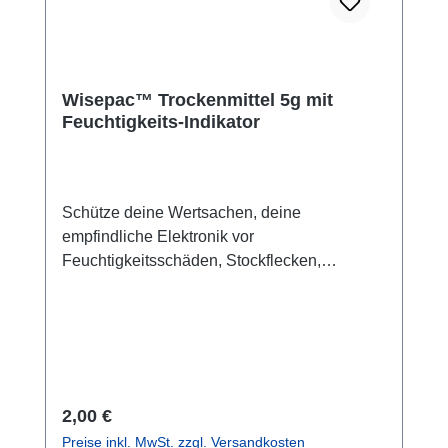
Wisepac™ Trockenmittel 5g mit
Feuchtigkeits-Indikator
Schütze deine Wertsachen, deine
empfindliche Elektronik vor
Feuchtigkeitsschäden, Stockflecken,
Schimmel oder Korrosion mit unseren
Wisepac™ Trockenmittelbeuteln. Der
Feuchtigkeits-Indikator zeigt an, wann das
Trockenmittel gesättigt ist und ausgetauscht
werden muss: Trockenmittel im Aquapac: Das
Trockenmittel zieht Feuchtigkeit an und
Regulärer Preis:
2,00 €
verhindert die Kondenswasser-Bildung im
Preise inkl. MwSt. zzgl. Versandkosten