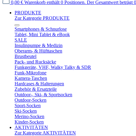
0,00 €
Warenkorb enthält 0 Positionen. Der Gesamtwert beträgt 0
PRODUKTE
Zur Kategorie PRODUKTE
Smartphones & Schnurlose
Tablet, Mini Tablet & eBook
SALE
Insulinpumpe & Medizin
Oberarm- & Hüfttaschen
Brustbeutel
Pack- und Rucksäcke
Funkgeräte, VHF, Walky Talky & SDR
Funk-Mikrofone
Kamera-Taschen
Hardcases & Halterungen
Zubehör & Ersatzteile
Outdoor-, Ski- & Sportsocken
Outdoor-Socken
Sport-Socken
Ski-Socken
Merino-Socken
Kinder-Socken
AKTIVITÄTEN
Zur Kategorie AKTIVITÄTEN