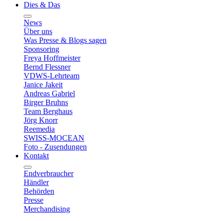
Dies & Das
News
Über uns
Was Presse & Blogs sagen
Sponsoring
Freya Hoffmeister
Bernd Flessner
VDWS-Lehrteam
Janice Jakeit
Andreas Gabriel
Birger Bruhns
Team Berghaus
Jörg Knorr
Reemedia
SWISS-MOCEAN
Foto - Zusendungen
Kontakt
Endverbraucher
Händler
Behörden
Presse
Merchandising