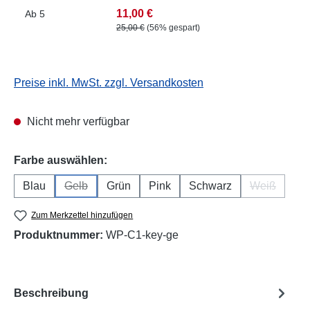
11,00 €
Ab
5
25,00 €
(56% gespart)
Preise inkl. MwSt. zzgl. Versandkosten
Nicht mehr verfügbar
auswählen
Farbe auswählen:
Blau
Gelb
Grün
Pink
Schwarz
Weiß
(Diese Option ist zurzeit nicht verfügbar.)
(Diese Opti
Zum Merkzettel hinzufügen
Produktnummer:
WP-C1-key-ge
Beschreibung