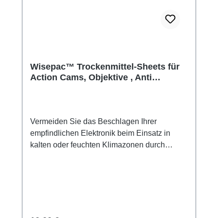
Wisepac™ Trockenmittel-Sheets für
Action Cams, Objektive , Anti
Beschlag Einsätze
Vermeiden Sie das Beschlagen Ihrer
empfindlichen Elektronik beim Einsatz in
kalten oder feuchten Klimazonen durch
unsere Trockenmittel-Sheets von
Wisepac™.Mehr Trockenmittel für
Endverbraucher, Händler und Firmen in
unserem Partnershop: silicagel.deGerade
einmal 1 Millimeter dick sorgen die
Trockenmittel-Sheets von Wisepac™ dafür,