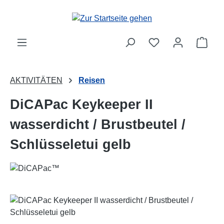
Zum Hauptinhalt springen
Ware
AKTIVITÄTEN
Reisen
DiCAPac Keykeeper II
wasserdicht / Brustbeutel /
Schlüsseletui gelb
Bildergalerie überspringen