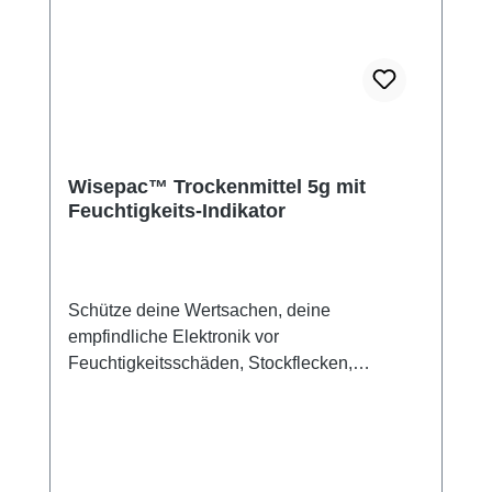
Wisepac™ Trockenmittel 5g mit
Feuchtigkeits-Indikator
Schütze deine Wertsachen, deine
empfindliche Elektronik vor
Feuchtigkeitsschäden, Stockflecken,
Schimmel oder Korrosion mit unseren
Wisepac™ Trockenmittelbeuteln. Der
Feuchtigkeits-Indikator zeigt an, wann das
Trockenmittel gesättigt ist und ausgetauscht