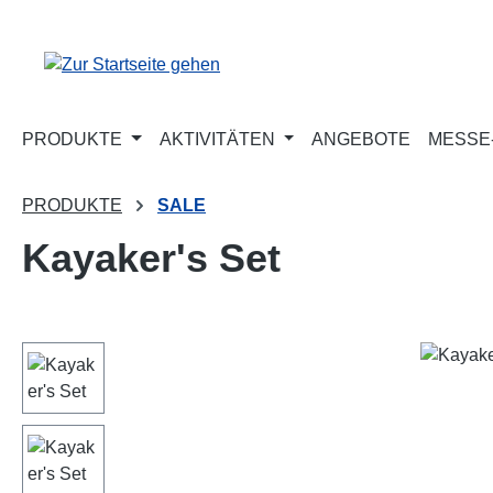
m Hauptinhalt springen
Zur Suche springen
Zur Hauptnavigation springen
PRODUKTE
AKTIVITÄTEN
ANGEBOTE
MESSE-
PRODUKTE
SALE
Kayaker's Set
Bildergalerie überspringen