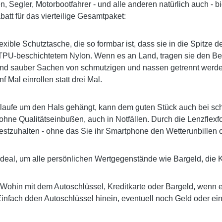
 Segler, Motorbootfahrer - und alle anderen natürlich auch - bi
att für das vierteilige Gesamtpaket:
lexible Schutztasche, die so formbar ist, dass sie in die Spitze
aus TPU-beschichtetem Nylon. Wenn es an Land, tragen sie den 
e und sauber Sachen von schmutzigen und nassen getrennt werde
 Mal einrollen statt drei Mal.
Schlaufe um den Hals gehängt, kann dem guten Stück auch bei sc
ie ohne Qualitätseinbußen, auch in Notfällen. Durch die Lenzfl
estzuhalten - ohne das Sie ihr Smartphone den Wetterunbille
 ideal, um alle persönlichen Wertgegenstände wie Bargeld, die 
Wohin mit dem Autoschlüssel, Kreditkarte oder Bargeld, wenn 
infach dden Autoschlüssel hinein, eventuell noch Geld oder ein