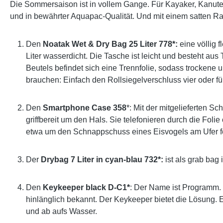
Die Sommersaison ist in vollem Gange. Für Kayaker, Kanuten,
und in bewährter Aquapac-Qualität. Und mit einem satten Rab
Den
Noatak Wet & Dry Bag 25 Liter 778*:
eine völlig f
Liter wasserdicht. Die Tasche ist leicht und besteht 
Beutels befindet sich eine Trennfolie, sodass trocken
brauchen: Einfach den Rollsiegelverschluss vier oder fünf
Den
Smartphone Case 358
*: Mit der mitgelieferten 
griffbereit um den Hals. Sie telefonieren durch die Fol
etwa um den Schnappschuss eines Eisvogels am Ufer f
Der
Drybag 7 Liter in cyan-blau 732*:
ist als grab bag
Den
Keykeeper black D-C1*
: Der Name ist Programm. 
hinlänglich bekannt. Der Keykeeper bietet die Lösung. E
und ab aufs Wasser.