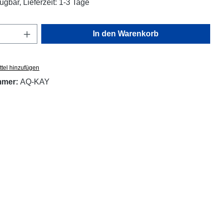
ügbar, Lieferzeit: 1-3 Tage
Anzahl: Gib den gewünschten Wert ein oder
In den Warenkorb
tel hinzufügen
mmer:
AQ-KAY