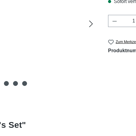
Sofort verf
Produkt 
Zum Merkzet
Produktnu
s Set"