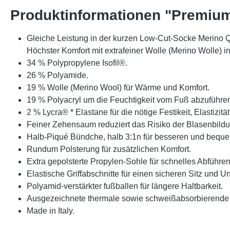
Produktinformationen "Premium
Gleiche Leistung in der kurzen Low-Cut-Socke Merino Qu
Höchster Komfort mit extrafeiner Wolle (Merino Wolle) i
34 % Polypropylene Isofil®.
26 % Polyamide.
19 % Wolle (Merino Wool) für Wärme und Komfort.
19 % Polyacryl um die Feuchtigkeit vom Fuß abzuführen
2 % Lycra® * Elastane für die nötige Festikeit, Elastizität
Feiner Zehensaum reduziert das Risiko der Blasenbildu
Halb-Piqué Bündche, halb 3:1n für besseren und bequem
Rundum Polsterung für zusätzlichen Komfort.
Extra gepolsterte Propylen-Sohle für schnelles Abführe
Elastische Griffabschnitte für einen sicheren Sitz und U
Polyamid-verstärkter fußballen für längere Haltbarkeit.
Ausgezeichnete thermale sowie schweißabsorbierende 
Made in Italy.