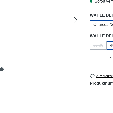
Sofort verf
WÄHLE DEI
Charcoal/
WÄHLE DEI
36-39
4
(Diese Opt
Produkt 
Zum Merkzet
Produktnu