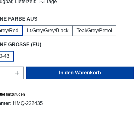
ügbar, Lieferzeit: 1-3 Tage
auswählen
NE FARBE AUS
Grey/Red
Lt.Grey/Grey/Black
Teal/Grey/Petrol
auswählen
NE GRÖSSE (EU)
0-43
ion ist zurzeit nicht verfügbar.)
Anzahl: Gib den gewünschten Wert ein oder
In den Warenkorb
tel hinzufügen
mmer:
HMQ-222435