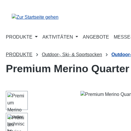
m Hauptinhalt springen
Zur Suche springen
Zur Hauptnavigation springen
PRODUKTE
AKTIVITÄTEN
ANGEBOTE
MESSE-
PRODUKTE
Outdoor-, Ski- & Sportsocken
Outdoor
Premium Merino Quarter
Bildergalerie überspringen