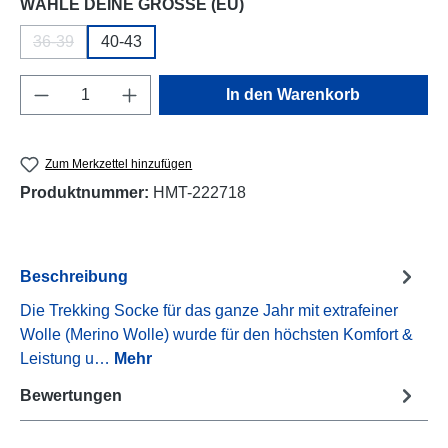
auswählen
WÄHLE DEINE GRÖSSE (EU)
36-39
40-43
(Diese Option ist zurzeit nicht verfügbar.)
Produkt Anzahl: Gib den gewünschten Wert e
In den Warenkorb
Zum Merkzettel hinzufügen
Produktnummer:
HMT-222718
Beschreibung
Die Trekking Socke für das ganze Jahr mit extrafeiner
Wolle (Merino Wolle) wurde für den höchsten Komfort &
Leistung u…
Mehr
Bewertungen