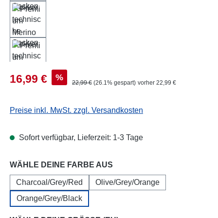
Verkaufspreis:
%
16,99 €
Regulärer Preis:
22,99 €
(26.1% gespart)
vorher 22,99 €
Preise inkl. MwSt. zzgl. Versandkosten
Sofort verfügbar, Lieferzeit: 1-3 Tage
auswählen
WÄHLE DEINE FARBE AUS
Charcoal/Grey/Red
Olive/Grey/Orange
Orange/Grey/Black