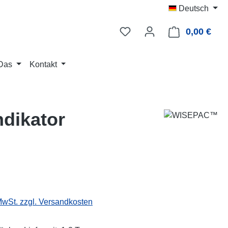
Deutsch
0,00 €
Ware
Das
Kontakt
ndikator
eis:
 MwSt. zzgl. Versandkosten