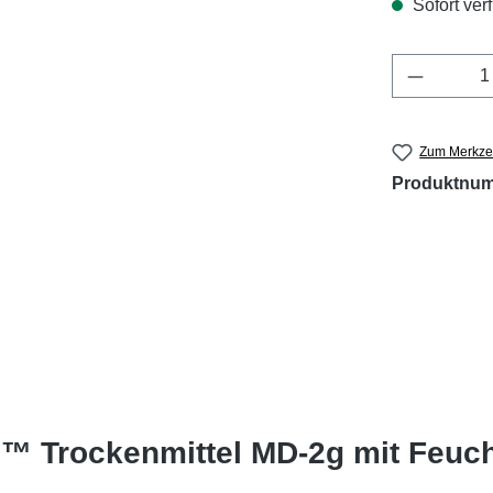
Sofort verf
Produkt 
Zum Merkzet
Produktnu
™ Trockenmittel MD-2g mit Feucht