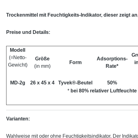
Trockenmittel mit Feuchtigkeits-Indikator, dieser zeigt 
Preise und Details:
Modell
Gr
(=Netto-
Größe
Adsorptions-
Form
i
Gewicht)
(in mm)
Rate*
MD-2g
26 x 45 x 4
Tyvek®-Beutel
50%
*
bei 80% relativer Luftfeucht
Varianten:
Wahlweise mit oder ohne Feuchtigkeitsindikator. Der Indikat