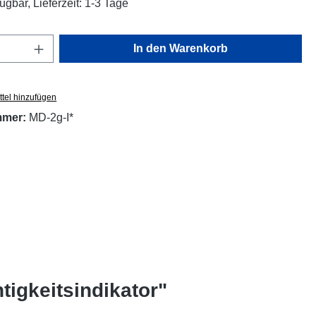
ügbar, Lieferzeit: 1-3 Tage
Anzahl: Gib den gewünschten Wert ein oder
In den Warenkorb
tel hinzufügen
mmer:
MD-2g-I*
igkeitsindikator"