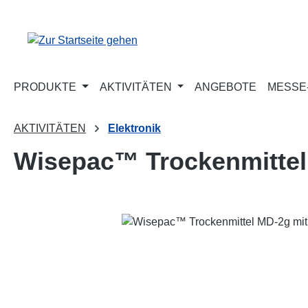
m Hauptinhalt springen
Zur Suche springen
Zur Hauptnavigation springen
PRODUKTE
AKTIVITÄTEN
ANGEBOTE
MESSE-
AKTIVITÄTEN
Elektronik
Wisepac™ Trockenmittel 
Bildergalerie überspringen